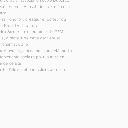
rcq puis l'association école Duburcq
ycée Samuel Beckett de La Ferté-sous-
arre
las Ponchon, créateur et porteur du
jet RadioTV Duburcq
nick Sainte-Luce, créateur de GFM
a, directeur de cette dernière et
rvenant scolaire
ia Youyoutte, animatrice sur GFM media
ntervenante scolaire pour la mise en
 de ce site
nts d'élèves et particuliers pour leurs
s