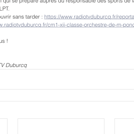
on qui se prépare auprès du responsable des sports de la 
LPT.
vrir sans tarder : 
https://www.radiotvduburcq.fr/reporta
w.radiotvduburcq.fr/cm1-xii-classe-orchestre-de-m-po
us !
TV Duburcq