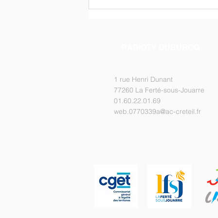
Émission spéciale en ligne !
RADIOTV DUBURCQ
1 rue Henri Dunant
77260 La Ferté-sous-Jouarre
01.60.22.01.69
web.0770339a@ac-creteil.fr