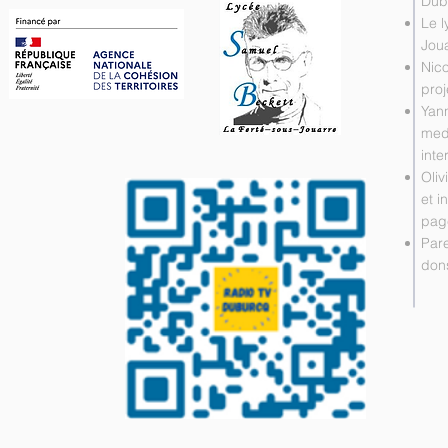
Dubu
Le l
Jou
Nico
pro
Yan
medi
inte
Oliv
et i
page
Pare
don