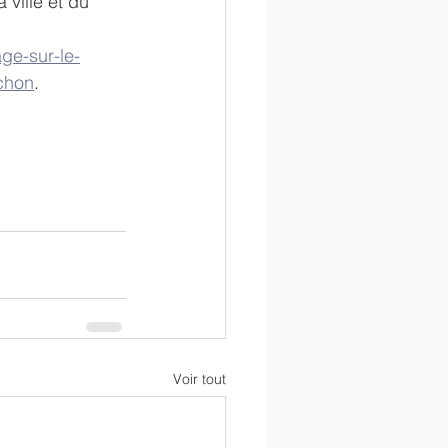
ville et du 
ge-sur-le-
nchon
.
Voir tout