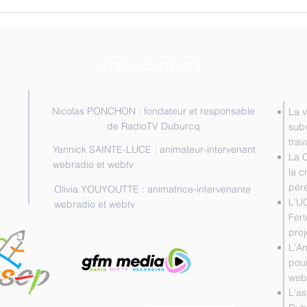
Les Intervieweurs n°19 en
Micr
ligne
ligne
INTERLOCUTEURS
Nicolas PONCHON : fondateur et responsable
La v
de RadioTV Duburcq
subv
trav
Yannick SAINTE-LUCE : animateur-intervenant
La 
webradio et webtv
la c
pére
Olivia YOUYOUTTE : animatrice-intervenante
L'U
webradio et webtv
Fert
proj
L'A
pour
web
L'as