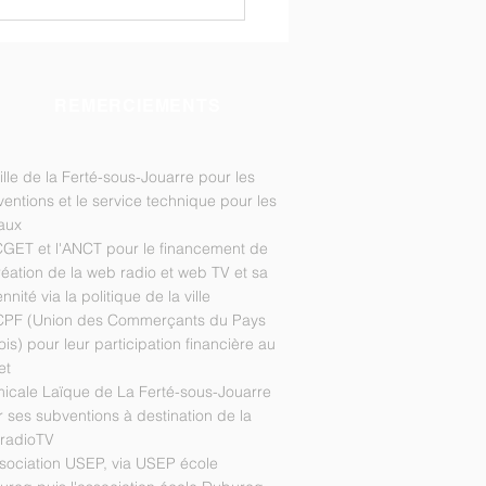
o Trojouarr' n°5 en
 !
REMERCIEMENTS
ille de la Ferté-sous-Jouarre pour les
entions et le service technique pour les
aux
CGET et l'ANCT pour le financement de
réation de la web radio et web TV et sa
nnité via la politique de la ville
CPF (Union des Commerçants du Pays
ois) pour leur participation financière au
et
micale Laïque de La Ferté-sous-Jouarre
 ses subventions à destination de la
radioTV
sociation USEP, via USEP école