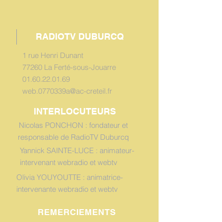
RADIOTV DUBURCQ
1 rue Henri Dunant
77260 La Ferté-sous-Jouarre
01.60.22.01.69
web.0770339a@ac-creteil.fr
INTERLOCUTEURS
Nicolas PONCHON : fondateur et
responsable de RadioTV Duburcq
Yannick SAINTE-LUCE : animateur-
intervenant webradio et webtv
Olivia YOUYOUTTE : animatrice-
intervenante webradio et webtv
REMERCIEMENTS