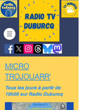
MICRO
TROJOUARR'
Tous les jours à partir de
19h00 sur Radio Duburcq