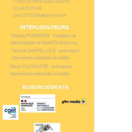
77260 La Ferté-sous-Jouarre
01.60.22.01.69
web.0770339a@ac-creteil.fr
INTERLOCUTEURS
Nicolas PONCHON : fondateur et
responsable de RadioTV Duburcq
Yannick SAINTE-LUCE : animateur-
intervenant webradio et webtv
Olivia YOUYOUTTE : animatrice-
intervenante webradio et webtv
REMERCIEMENTS