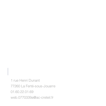
RADIOTV DUBURCQ
1 rue Henri Dunant
77260 La Ferté-sous-Jouarre
01.60.22.01.69
web.0770339a@ac-creteil.fr