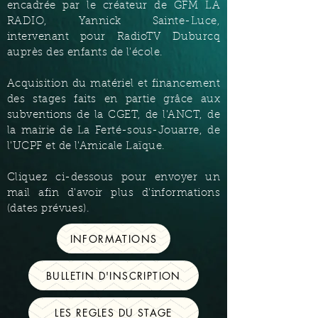
encadrée par le créateur de GFM LA
RADIO, Yannick Sainte-Luce,
intervenant pour RadioTV Duburcq
auprès des enfants de l'école.
Acquisition du matériel et financement
des stages faits en partie grâce aux
subventions de la CGET,
de l'ANCT, de
la mairie de La Ferté-sous-Jouarre, de
l'UCPF et de l'Amicale Laïque.
Cliquez ci-dessous pour envoyer un
mail afin d'avoir plus d'informations
(dates prévues).
INFORMATIONS
BULLETIN D'INSCRIPTION
LES REGLES DU STAGE