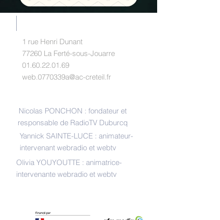
RADIOTV DUBURCQ
1 rue Henri Dunant
77260 La Ferté-sous-Jouarre
01.60.22.01.69
web.0770339a@ac-creteil.fr
INTERLOCUTEURS
Nicolas PONCHON : fondateur et
responsable de RadioTV Duburcq
Yannick SAINTE-LUCE : animateur-
intervenant webradio et webtv
Olivia YOUYOUTTE : animatrice-
intervenante webradio et webtv
REMERCIEMENTS