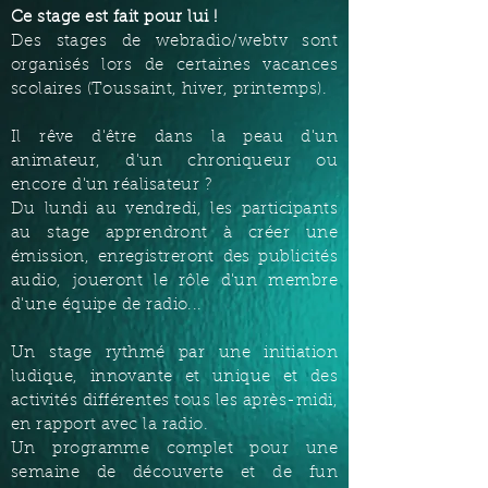
Ce stage est fait pour lui !
Des stages de webradio/webtv sont
organisés lors de certaines vacances
scolaires (Toussaint, hiver, printemps).
Il rêve d'être dans la peau d'un
animateur, d'un chroniqueur ou
encore d'un réalisateur ?
Du lundi au vendredi, les participants
au stage apprendront à créer une
émission, enregistreront des publicités
audio, joueront le rôle d'un membre
d'une équipe de radio...
Un stage rythmé par une initiation
ludique, innovante et unique et des
activités différentes tous les après-midi,
en rapport avec la radio.
Un programme complet pour une
semaine de découverte et de fun