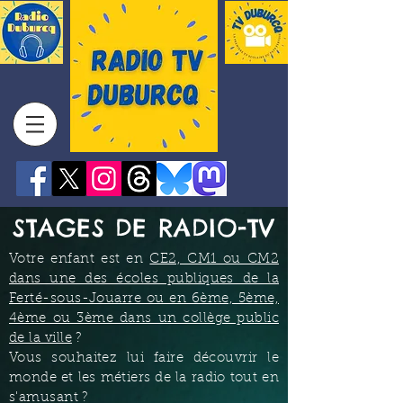
STAGES DE RADIO-TV
Votre enfant est en
CE2, CM1 ou CM2
dans une des écoles publiques de la
Ferté-sous-Jouarre ou en 6ème, 5ème,
4ème ou 3ème dans un collège public
de la ville
?
Vous souhaitez lui faire découvrir le
monde et les métiers de la radio tout en
s'amusant ?