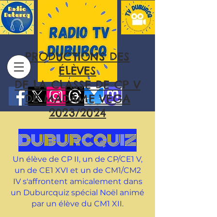
PRODUCTIONS DES
ÉLÈVES
DE LA CLASSE DE CP V
DE MADAME VEGA
2023/2024
DUBURCQUIZ
Un élève de CP II, un de CP/CE1 V,
un de CE1 XVI et un de CM1/CM2
IV s'affrontent amicalement dans
un Duburcquiz spécial Noël animé
par un élève du CM1 XII.