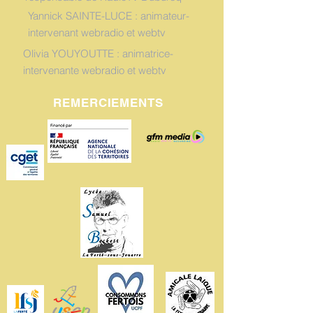
Yannick SAINTE-LUCE : animateur-
intervenant webradio et webtv
Olivia YOUYOUTTE : animatrice-
intervenante webradio et webtv
REMERCIEMENTS