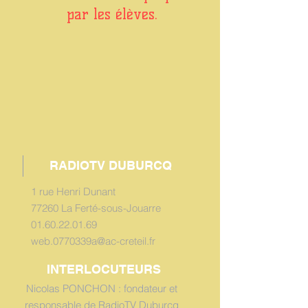
par les élèves.
RADIOTV DUBURCQ
1 rue Henri Dunant
77260 La Ferté-sous-Jouarre
01.60.22.01.69
web.0770339a@ac-creteil.fr
INTERLOCUTEURS
Nicolas PONCHON : fondateur et
responsable de RadioTV Duburcq