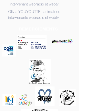
intervenant webradio et webtv
Olivia YOUYOUTTE : animatrice-
intervenante webradio et webtv
REMERCIEMENTS