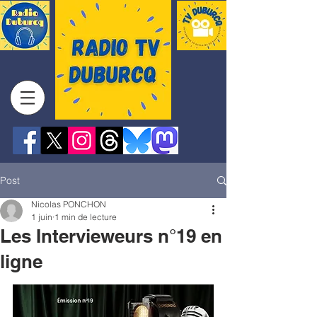
Post
Nicolas PONCHON
1 juin
1 min de lecture
Les Intervieweurs n°19 en
ligne