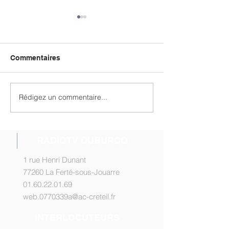
Commentaires
Rédigez un commentaire...
Les Intervieweurs n°19
Micro Trojouarr
en ligne
ligne !
RADIOTV DUBURCQ
1 rue Henri Dunant
77260 La Ferté-sous-Jouarre
01.60.22.01.69
web.0770339a@ac-creteil.fr
INTERLOCUTEURS