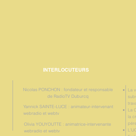
INTERLOCUTEURS
Nicolas PONCHON : fondateur et responsable
La v
de RadioTV Duburcq
subv
trav
Yannick SAINTE-LUCE : animateur-intervenant
La 
webradio et webtv
la c
pére
Olivia YOUYOUTTE : animatrice-intervenante
L'U
webradio et webtv