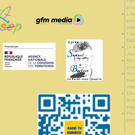
Fert
proj
L'A
pour
web
L'as
Dubu
Le l
Jou
Nico
pro
Yan
medi
inte
Oliv
et i
page
Pare
don