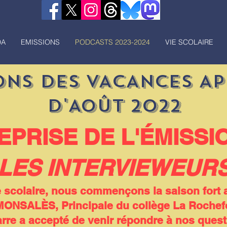
DA
EMISSIONS
PODCASTS 2023-2024
VIE SCOLAIRE
NS DES VACANCES A
D'AOÛT 2022
EPRISE DE L'ÉMISSI
LES INTERVIEWEUR
 scolaire, nous commençons la saison fort a
SALÈS, Principale du collège La Rochefou
rre a accepté de venir répondre à nos quest