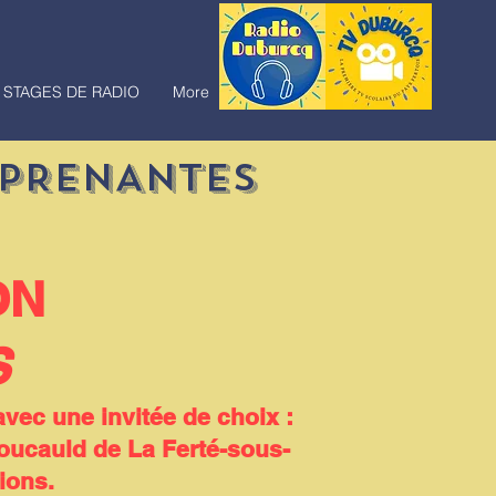
STAGES DE RADIO
More
PPRENANTES
ON
S
vec une invitée de choix :
cauld de La Ferté-sous-
ions.