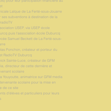
ois) pour leur participation financière au
et
micale Laïque de La Ferté-sous-Jouarre
 ses subventions à destination de la
radioTV
sociation USEP, via USEP école
rcq puis l'association école Duburcq
ycée Samuel Beckett de La Ferté-sous-
arre
las Ponchon, créateur et porteur du
jet RadioTV Duburcq
nick Sainte-Luce, créateur de GFM
a, directeur de cette dernière et
rvenant scolaire
ia Youyoutte, animatrice sur GFM media
ntervenante scolaire pour la mise en
 de ce site
nts d'élèves et particuliers pour leurs
s