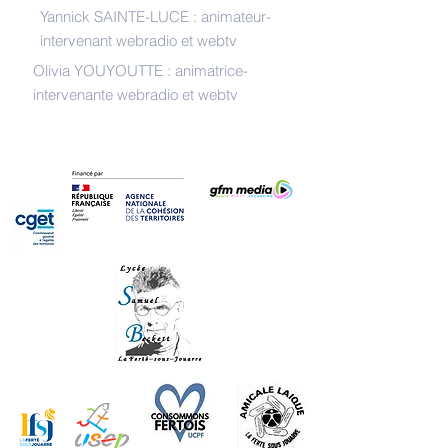
Yannick SAINTE-LUCE : animateur-
intervenant webradio et webtv
Olivia YOUYOUTTE : animatrice-
intervenante webradio et webtv
REMERCIEMENTS