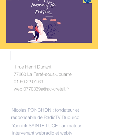
RADIOTV DUBURCQ
1 rue Henri Dunant
77260 La Ferté-sous-Jouarre
01.60.22.01.69
web.0770339a@ac-creteil.fr
INTERLOCUTEURS
Nicolas PONCHON : fondateur et
responsable de RadioTV Duburcq
Yannick SAINTE-LUCE : animateur-
intervenant webradio et webtv