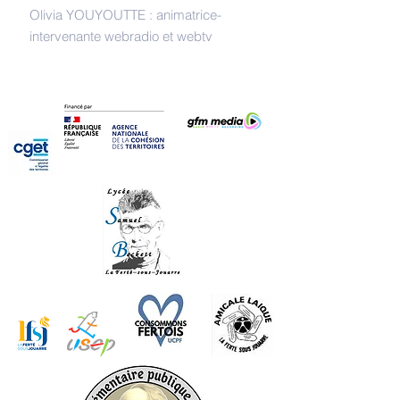
Olivia YOUYOUTTE : animatrice-
intervenante webradio et webtv
REMERCIEMENTS