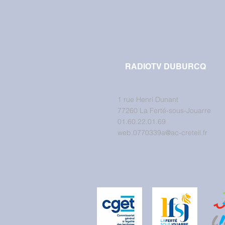
RADIOTV DUBURCQ
1 rue Henri Dunant
77260 La Ferté-sous-Jouarre
01.60.22.01.69
web.0770339a@ac-creteil.fr