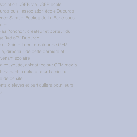
sociation USEP, via USEP école
rcq puis l'association école Duburcq
ycée Samuel Beckett de La Ferté-sous-
arre
las Ponchon, créateur et porteur du
jet RadioTV Duburcq
nick Sainte-Luce, créateur de GFM
a, directeur de cette dernière et
rvenant scolaire
ia Youyoutte, animatrice sur GFM media
ntervenante scolaire pour la mise en
 de ce site
nts d'élèves et particuliers pour leurs
s