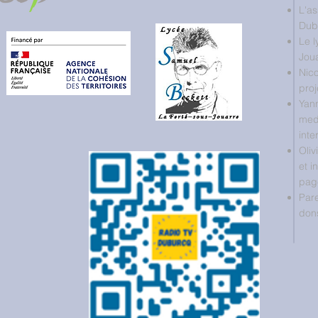
L'as
Dubu
Le l
Jou
Nico
pro
Yan
medi
inte
Oliv
et i
page
Pare
don