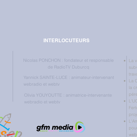
INTERLOCUTEURS
Nicolas PONCHON : fondateur et responsable
La v
de RadioTV Duburcq
subv
trav
Yannick SAINTE-LUCE : animateur-intervenant
La 
webradio et webtv
la c
pére
Olivia YOUYOUTTE : animatrice-intervenante
L'U
webradio et webtv
Fert
proj
L'A
pour
web