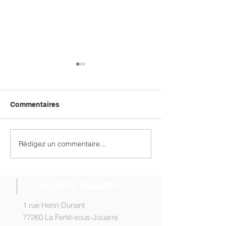
Commentaires
Rédigez un commentaire...
Les Intervieweurs n°19
Micro Trojouarr
en ligne
ligne !
RADIOTV DUBURCQ
1 rue Henri Dunant
77260 La Ferté-sous-Jouarre