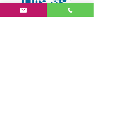
Suivez-nous sur les
réseaux sociaux !
Retrouvez-nous aussi sur Instagram,
Threads, Bluesky et Mastodon (voir en haut
de page) !