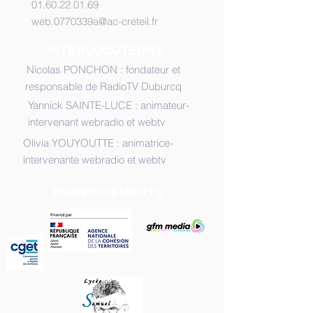
01.60.22.01.69
web.0770339a@ac-creteil.fr
INTERLOCUTEURS
Nicolas PONCHON : fondateur et
responsable de RadioTV Duburcq
Yannick SAINTE-LUCE : animateur-
intervenant webradio et webtv
Olivia YOUYOUTTE : animatrice-
intervenante webradio et webtv
REMERCIEMENTS