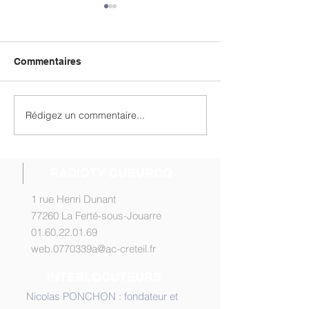
Commentaires
Rédigez un commentaire...
Les Intervieweurs n°19
Micro Trojouarr
en ligne
ligne !
RADIOTV DUBURCQ
1 rue Henri Dunant
77260 La Ferté-sous-Jouarre
01.60.22.01.69
web.0770339a@ac-creteil.fr
INTERLOCUTEURS
Nicolas PONCHON : fondateur et