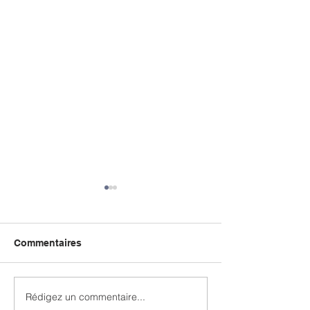
Commentaires
Rédigez un commentaire...
Les Intervieweurs n°19
Micro Trojouarr