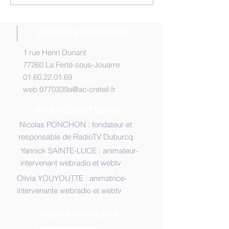
en ligne
ligne !
RADIOTV DUBURCQ
1 rue Henri Dunant
77260 La Ferté-sous-Jouarre
01.60.22.01.69
web.0770339a@ac-creteil.fr
INTERLOCUTEURS
Nicolas PONCHON : fondateur et
responsable de RadioTV Duburcq
Yannick SAINTE-LUCE : animateur-
intervenant webradio et webtv
Olivia YOUYOUTTE : animatrice-
intervenante webradio et webtv
REMERCIEMENTS