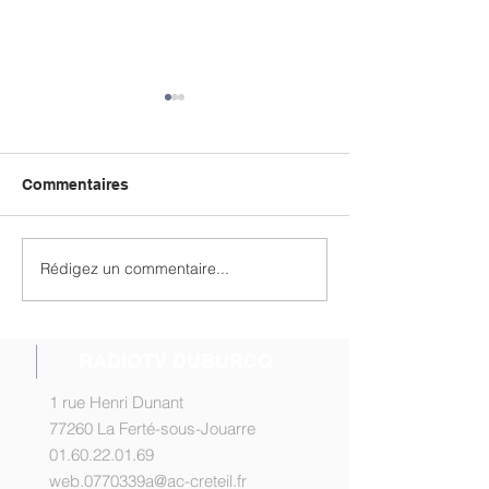
Commentaires
Rédigez un commentaire...
Les Intervieweurs n°19
Micro Trojouarr
en ligne
ligne !
RADIOTV DUBURCQ
1 rue Henri Dunant
77260 La Ferté-sous-Jouarre
01.60.22.01.69
web.0770339a@ac-creteil.fr